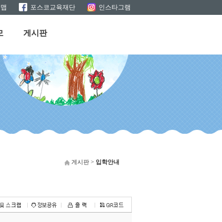
트맵
포스코교육재단
인스타그램
모
게시판
게시판 >
입학안내