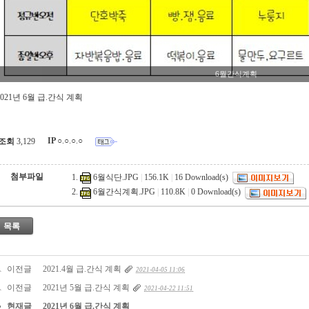
6월간식계획
2021년 6월 급.간식 계획
IP
○.○.○.○
조회
3,129
첨부파일
6월식단.JPG
|
156.1K
|
16
Download(s)
6월간식계획.JPG
|
110.8K
|
0
Download(s)
목록
이전글
2021.4월 급.간식 계획
2021-04-05 11:06
이전글
2021년 5월 급.간식 계획
2021-04-22 11:51
현재글
2021년 6월 급.간식 계획