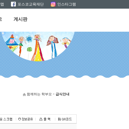
트맵
포스코교육재단
인스타그램
모
게시판
함께하는 학부모 >
급식안내