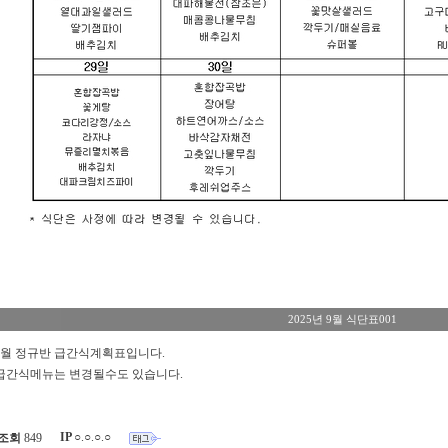
2025년 9월 식단표001
9월 정규반 급간식계획표입니다.
급간식메뉴는 변경될수도 있습니다.
IP
○.○.○.○
조회
849