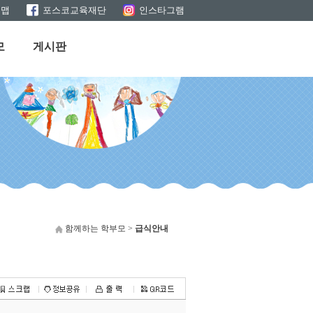
트맵
포스코교육재단
인스타그램
모
게시판
함께하는 학부모 >
급식안내