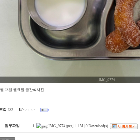
IMG_9774
6월 23일 월요일 급간식사진
IP
○.○.○.○
조회
432
첨부파일
IMG_9774.jpeg
|
1.1M
|
0
Download(s)