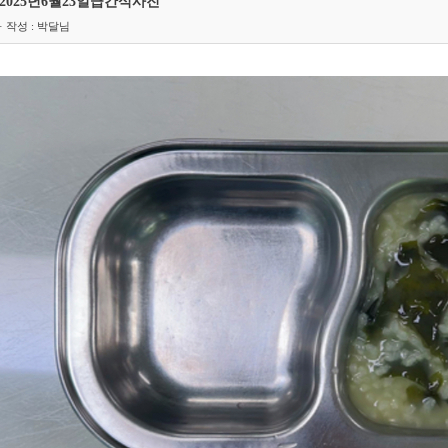
2025년6월23일급간식사진
· 작성 : 박달님