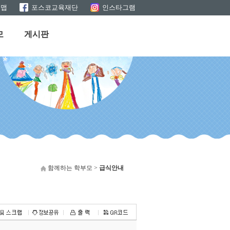
트맵
포스코교육재단
인스타그램
모
게시판
함께하는 학부모 >
급식안내