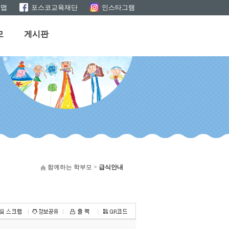
트맵
포스코교육재단
인스타그램
모
게시판
함께하는 학부모 >
급식안내