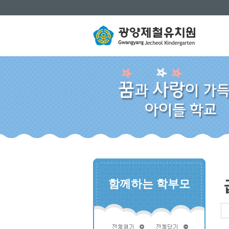
함께하는 학부모