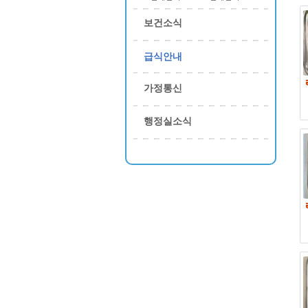
보건소식
급식안내
가정통신
행정실소식