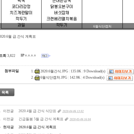
6월식단캡처
2020.6월 급.간식 계획표
IP
○.○.○.○
조회
3,822
첨부파일
2020.6월간식.JPG
|
135.0K
|
9
Download(s)
6월식단캡처.JPG
|
142.9K
|
4
Download(s)
목록
이전글
2020.4월 급.간식 식단표
2020-04-06 13:02
이전글
긴급돌봄 5월 급.간식 계획표
2020-05-06 16:04
현재글
2020.6월 급.간식 계획표