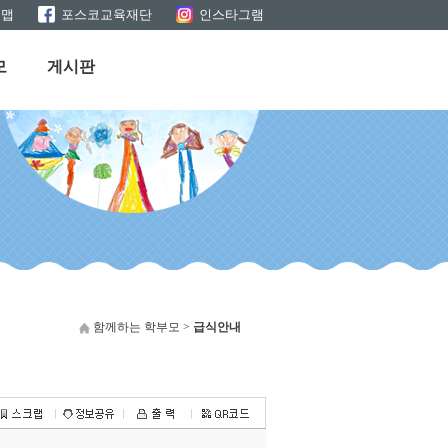
트맵
포스코교육재단
인스타그램
모
게시판
함께하는 학부모 >
급식안내